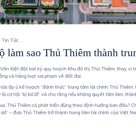
Tin Tức
ộ làm sao Thủ Thiêm thành trun
n Kiệt đặt bút ký quy hoạch Khu đô thị Thủ Thiêm, thay vì trở
dẳng và hàng loạt sai phạm về đất đai.
ấp ủ kế hoạch “đánh thức” trung tâm tài chính Thủ Thiêm. K
 cơ hội “bị bỏ lỡ” và cho rằng nếu không quyết tâm làm, thành
 qua, Thủ Thiêm có phát triển đúng theo định hướng ban đầu?
 dở” – đưa Thủ Thiêm trở thành trung tâm tài chính của Việt N