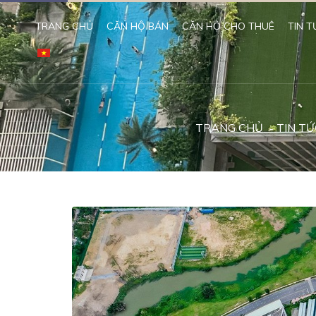
TRANG CHỦ
CĂN HỘ BÁN
CĂN HỘ CHO THUÊ
TIN T
TRANG CHỦ
TIN TỨ