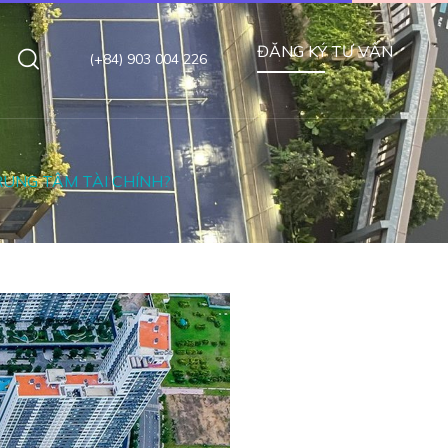
ĐĂNG KÝ TƯ VẤN
(+84) 903 004 226
RUNG TÂM TÀI CHÍNH?