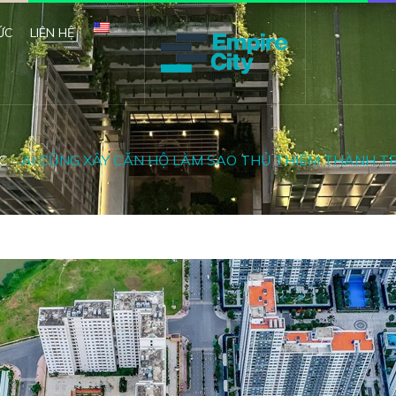
ỨC
LIÊN HỆ
C
AI CŨNG XÂY CĂN HỘ LÀM SAO THỦ THIÊM THÀNH T